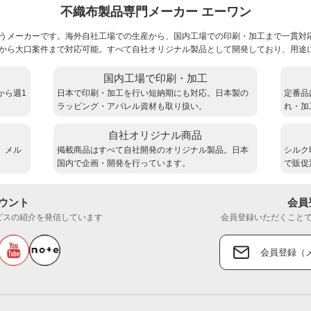
不織布製品専門メーカー エーワン
うメーカーです。海外自社工場での生産から、国内工場での印刷・加工まで一貫対
から大口案件まで対応可能。すべて自社オリジナル製品として開発しており、用途
国内工場で印刷・加工
から週1
日本で印刷・加工を行い短納期にも対応。日本製の
定番品
ラッピング・アパレル資材も取り扱い。
れ・加
自社オリジナル商品
。メル
掲載商品はすべて自社開発のオリジナル製品。日本
シルク
国内で企画・開発を行っています。
で販促
カウント
会員
ビスの紹介を発信しています
会員登録いただくこと
会員登録（