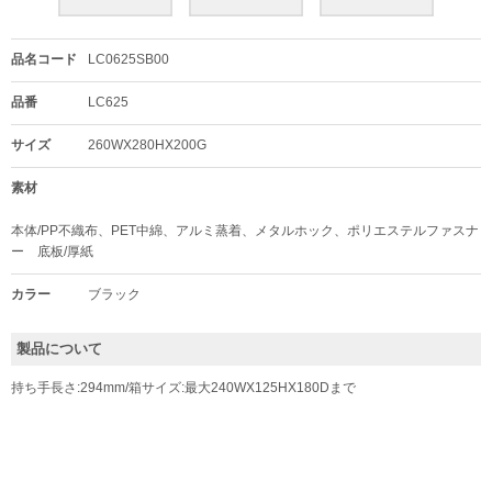
品名コード
LC0625SB00
品番
LC625
サイズ
260WX280HX200G
素材
本体/PP不織布、PET中綿、アルミ蒸着、メタルホック、ポリエステルファスナ
ー 底板/厚紙
カラー
ブラック
製品について
持ち手長さ:294mm/箱サイズ:最大240WX125HX180Dまで