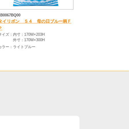
LB0067BQ00
タイリボン Ｓ４ 母の日ブルー柄Ｆ
Ｐ
サイズ：
内寸：170W×203H
外寸：170W×300H
カラー：
ライトブルー