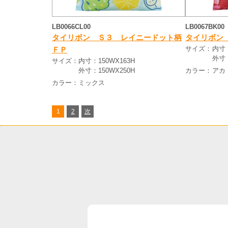
LB0066CL00
LB0067BK00
タイリボン Ｓ３ レイニードット柄
タイリボン
サイズ：
内寸：
ＦＰ
外寸：
サイズ：
内寸：150WX163H
外寸：150WX250H
カラー：
アカ
カラー：
ミックス
1
2
次