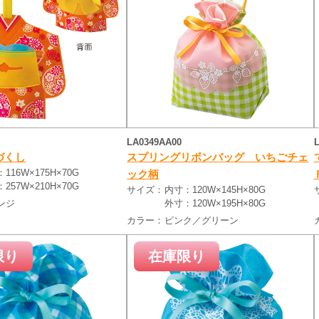
LA0349AA00
づくし
スプリングリボンバッグ いちごチェ
116W×175H×70G
ック柄
257W×210H×70G
サイズ：
内寸：120W×145H×80G
ンジ
外寸：120W×195H×80G
カラー：
ピンク／グリーン