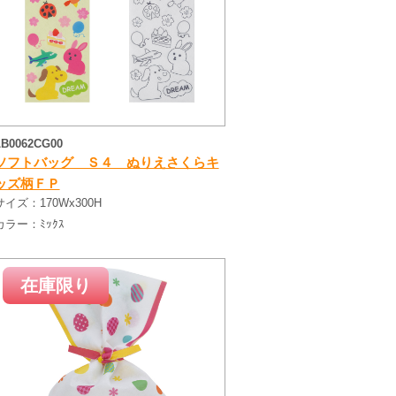
LB0062CG00
ソフトバッグ Ｓ４ ぬりえさくらキ
ッズ柄ＦＰ
サイズ：
170Wx300H
カラー：
ﾐｯｸｽ