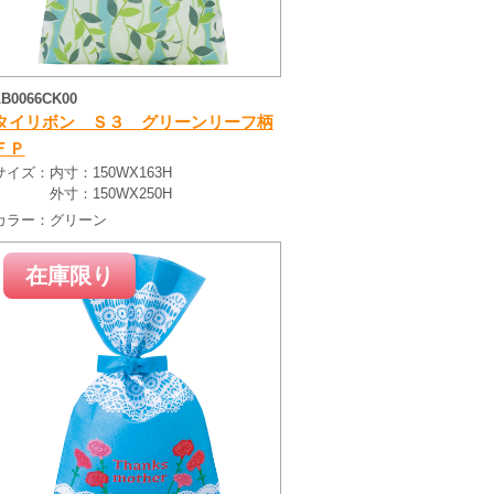
LB0066CK00
タイリボン Ｓ３ グリーンリーフ柄
ＦＰ
サイズ：
内寸：150WX163H
外寸：150WX250H
カラー：
グリーン