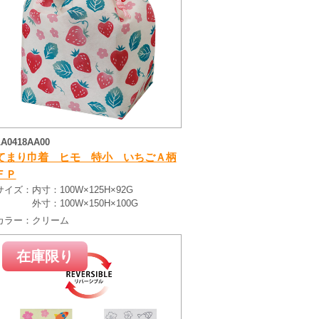
LA0418AA00
てまり巾着 ヒモ 特小 いちごＡ柄
ＦＰ
サイズ：
内寸：100W×125H×92G
外寸：100W×150H×100G
カラー：
クリーム