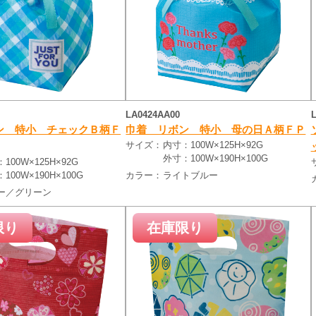
LA0424AA00
ン 特小 チェックＢ柄Ｆ
巾着 リボン 特小 母の日Ａ柄ＦＰ
サイズ：
内寸：100W×125H×92G
外寸：100W×190H×100G
100W×125H×92G
100W×190H×100G
カラー：
ライトブルー
ー／グリーン