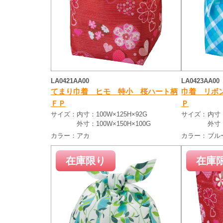
LA0421AA00
LA0423AA00
てまり巾着 ヒモ 特小 桜ハート柄
巾着 リボ
ＦＰ
Ｐ
サイズ：
内寸：100W×125H×92G
サイズ：
内寸：
外寸：100W×150H×100G
外寸：
カラー：
アカ
カラー：
ブル