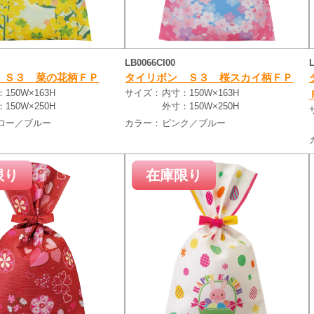
LB0066CI00
 Ｓ３ 菜の花柄ＦＰ
タイリボン Ｓ３ 桜スカイ柄ＦＰ
150W×163H
サイズ：
内寸：150W×163H
150W×250H
外寸：150W×250H
ロー／ブルー
カラー：
ピンク／ブルー