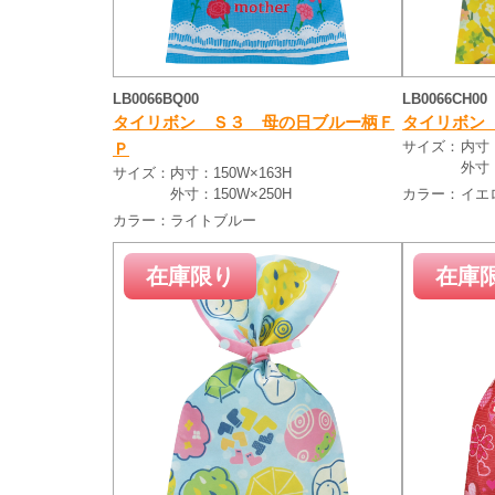
LB0066BQ00
LB0066CH00
タイリボン Ｓ３ 母の日ブルー柄Ｆ
タイリボン
サイズ：
内寸：
Ｐ
外寸：
サイズ：
内寸：150W×163H
外寸：150W×250H
カラー：
イエ
カラー：
ライトブルー