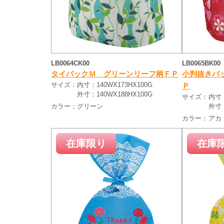
LB0064CK00
LB0065BK00
タイパックＭ グリーンリーフ柄ＦＰ
小判抜きバ
サイズ：
内寸：140WX173HX100G
Ｐ
外寸：140WX188HX100G
サイズ：
内寸：
カラー：
グリーン
外寸：
カラー：
アカ