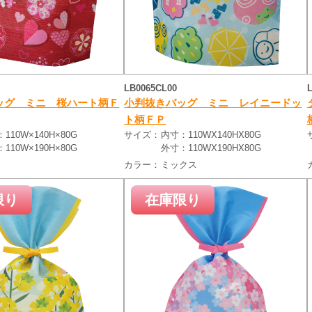
LB0065CL00
ッグ ミニ 桜ハート柄Ｆ
小判抜きバッグ ミニ レイニードッ
ト柄ＦＰ
110W×140H×80G
サイズ：
内寸：110WX140HX80G
110W×190H×80G
外寸：110WX190HX80G
カラー：
ミックス