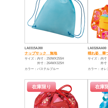
LA0315AJ00
LA0326AA00
ナップサック 無地
晴れ姿 華
サイズ：
内寸：250WX255H
サイズ：
内寸：
外寸：264WX325H
外寸：
カラー：
パステルブルー
カラー：
オレ