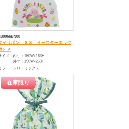
LB0066BN00
タイリボン Ｓ３ イースターエッグ
柄ＦＰ
サイズ：
内寸：150Wx163H
外寸：150Wx250H
カラー：
シロ／ミックス